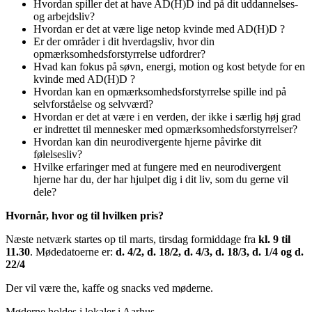
Hvordan spiller det at have AD(H)D ind på dit uddannelses-
og arbejdsliv?
Hvordan er det at være lige netop kvinde med AD(H)D ?
Er der områder i dit hverdagsliv, hvor din
opmærksomhedsforstyrrelse udfordrer?
Hvad kan fokus på søvn, energi, motion og kost betyde for en
kvinde med AD(H)D ?
Hvordan kan en opmærksomhedsforstyrrelse spille ind på
selvforståelse og selvværd?
Hvordan er det at være i en verden, der ikke i særlig høj grad
er indrettet til mennesker med opmærksomhedsforstyrrelser?
Hvordan kan din neurodivergente hjerne påvirke dit
følelsesliv?
Hvilke erfaringer med at fungere med en neurodivergent
hjerne har du, der har hjulpet dig i dit liv, som du gerne vil
dele?
Hvornår, hvor og til hvilken pris?
Næste netværk startes op til marts, tirsdag formiddage fra
kl. 9 til
11.30
. Mødedatoerne er:
d. 4/2, d. 18/2, d. 4/3, d. 18/3, d. 1/4 og d.
22/4
Der vil være the, kaffe og snacks ved møderne.
Møderne holdes i lokaler i Aarhus.