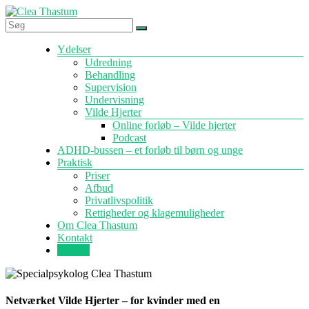
Skip
to
content
Specialpsykolog
Menu
Ydelser
Clea
Udredning
Thastum
Behandling
Supervision
Undervisning
Vilde Hjerter
Online forløb – Vilde hjerter
Podcast
ADHD-bussen – et forløb til børn og unge
Praktisk
Priser
Afbud
Privatlivspolitik
Rettigheder og klagemuligheder
Om Clea Thastum
Kontakt
Forside
Netværket Vilde Hjerter – for kvinder med en