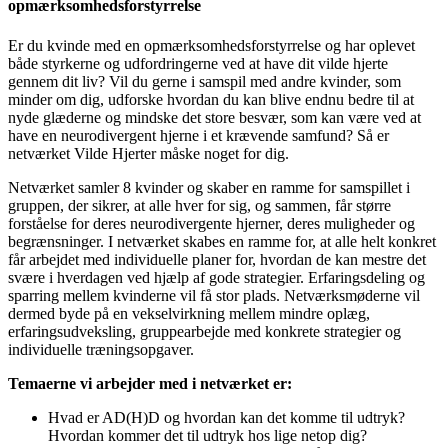
opmærksomhedsforstyrrelse
Er du kvinde med en opmærksomhedsforstyrrelse og har oplevet
både styrkerne og udfordringerne ved at have dit vilde hjerte
gennem dit liv? Vil du gerne i samspil med andre kvinder, som
minder om dig, udforske hvordan du kan blive endnu bedre til at
nyde glæderne og mindske det store besvær, som kan være ved at
have en neurodivergent hjerne i et krævende samfund? Så er
netværket Vilde Hjerter måske noget for dig.
Netværket samler 8 kvinder og skaber en ramme for samspillet i
gruppen, der sikrer, at alle hver for sig, og sammen, får større
forståelse for deres neurodivergente hjerner, deres muligheder og
begrænsninger. I netværket skabes en ramme for, at alle helt konkret
får arbejdet med individuelle planer for, hvordan de kan mestre det
svære i hverdagen ved hjælp af gode strategier. Erfaringsdeling og
sparring mellem kvinderne vil få stor plads. Netværksmøderne vil
dermed byde på en vekselvirkning mellem mindre oplæg,
erfaringsudveksling, gruppearbejde med konkrete strategier og
individuelle træningsopgaver.
Temaerne vi arbejder med i netværket er:
Hvad er AD(H)D og hvordan kan det komme til udtryk?
Hvordan kommer det til udtryk hos lige netop dig?