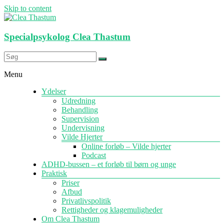
Skip to content
Specialpsykolog Clea Thastum
Menu
Ydelser
Udredning
Behandling
Supervision
Undervisning
Vilde Hjerter
Online forløb – Vilde hjerter
Podcast
ADHD-bussen – et forløb til børn og unge
Praktisk
Priser
Afbud
Privatlivspolitik
Rettigheder og klagemuligheder
Om Clea Thastum