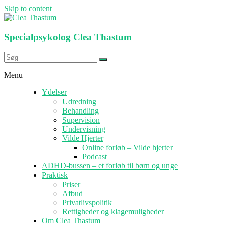
Skip to content
Specialpsykolog Clea Thastum
Menu
Ydelser
Udredning
Behandling
Supervision
Undervisning
Vilde Hjerter
Online forløb – Vilde hjerter
Podcast
ADHD-bussen – et forløb til børn og unge
Praktisk
Priser
Afbud
Privatlivspolitik
Rettigheder og klagemuligheder
Om Clea Thastum