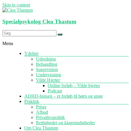
Skip to content
Specialpsykolog Clea Thastum
Menu
Ydelser
Udredning
Behandling
Supervision
Undervisning
Vilde Hjerter
Online forløb – Vilde hjerter
Podcast
ADHD-bussen – et forløb til børn og unge
Praktisk
Priser
Afbud
Privatlivspolitik
Rettigheder og klagemuligheder
Om Clea Thastum