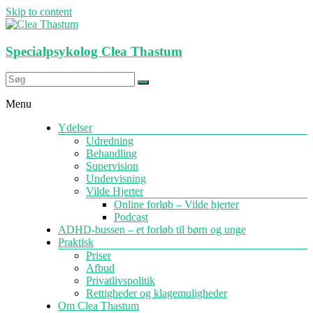
Skip to content
Specialpsykolog Clea Thastum
Menu
Ydelser
Udredning
Behandling
Supervision
Undervisning
Vilde Hjerter
Online forløb – Vilde hjerter
Podcast
ADHD-bussen – et forløb til børn og unge
Praktisk
Priser
Afbud
Privatlivspolitik
Rettigheder og klagemuligheder
Om Clea Thastum