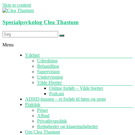
Skip to content
Specialpsykolog Clea Thastum
Menu
Ydelser
Udredning
Behandling
Supervision
Undervisning
Vilde Hjerter
Online forløb – Vilde hjerter
Podcast
ADHD-bussen – et forløb til børn og unge
Praktisk
Priser
Afbud
Privatlivspolitik
Rettigheder og klagemuligheder
Om Clea Thastum